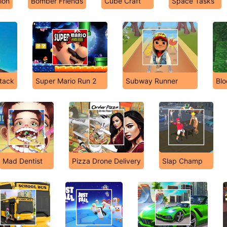
ion
Bomber Friends
Cube Craft
Space Tasks
ttack
Super Mario Run 2
Subway Runner
Blo
Mad Dentist
Pizza Drone Delivery
Slap Champ