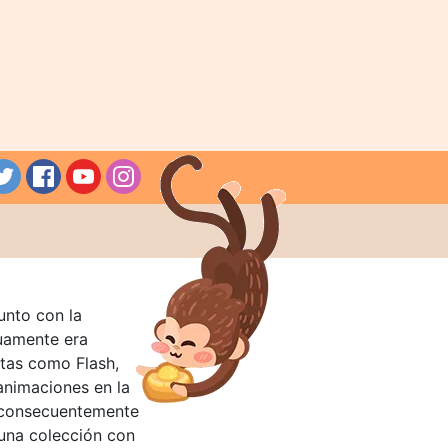
unto con la
guamente era
tas como Flash,
nimaciones en la
 consecuentemente
 una colección con