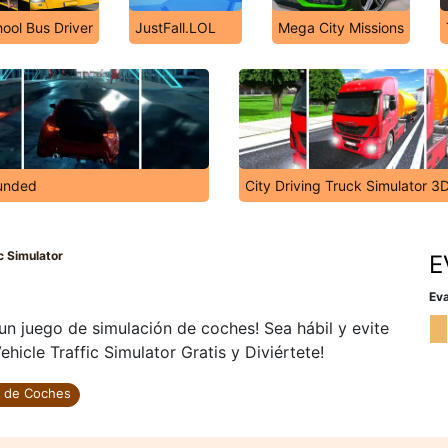
ool Bus Driver
JustFall.LOL
Mega City Missions
unded
City Driving Truck Simulator 3
ic Simulator
E
Eva
 un juego de simulación de coches! Sea hábil y evite
hicle Traffic Simulator Gratis y Diviértete!
 de Coches