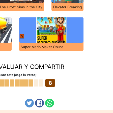
The Urbz: Sims in the City
Elevator Breaking
D
Super Mario Maker Online
VALUAR Y COMPARTIR
luar este juego (5 votos):
8