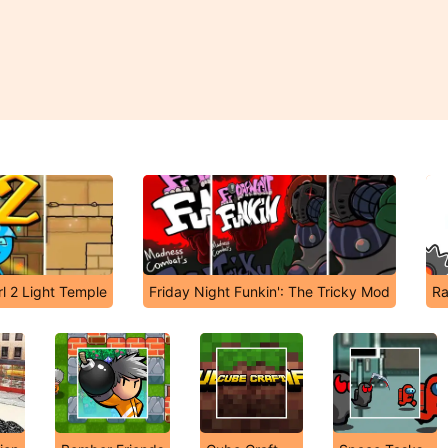
rl 2 Light Temple
Friday Night Funkin': The Tricky Mod
Ra