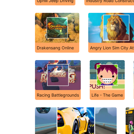
Uphill Jeep Driving
Industry Road Construct
Drakensang Online
Angry Lion Sim City A
Racing Battlegrounds
Life - The Game