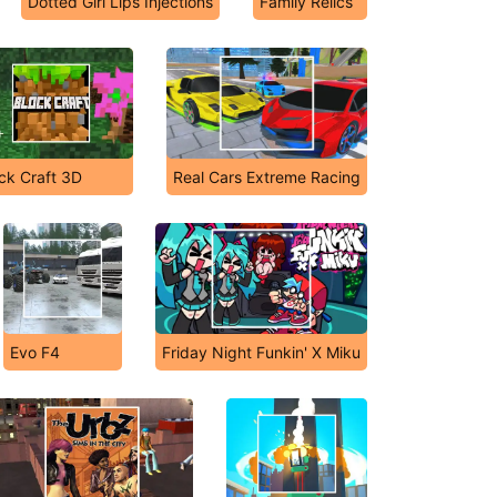
Dotted Girl Lips Injections
Family Relics
ck Craft 3D
Real Cars Extreme Racing
Evo F4
Friday Night Funkin' X Miku