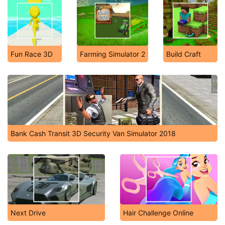
Fun Race 3D
Farming Simulator 2
Build Craft
Bank Cash Transit 3D Security Van Simulator 2018
Next Drive
Hair Challenge Online