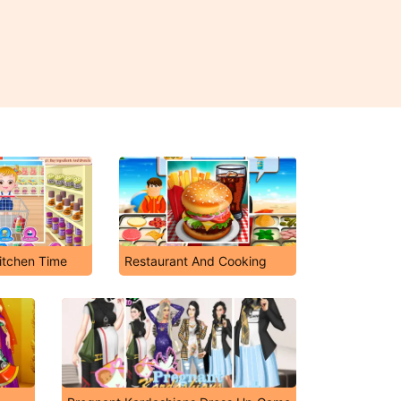
itchen Time
Restaurant And Cooking