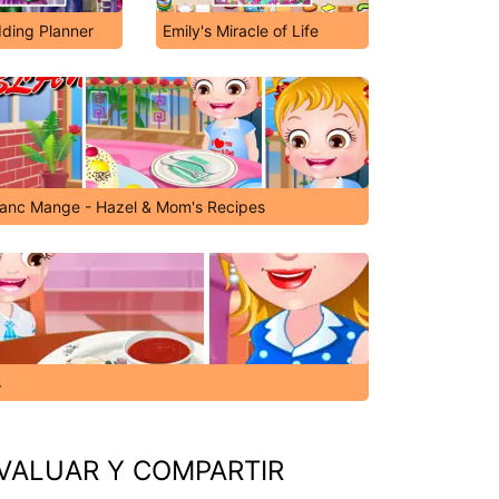
ding Planner
Emily's Miracle of Life
lanc Mange - Hazel & Mom's Recipes
s
VALUAR Y COMPARTIR