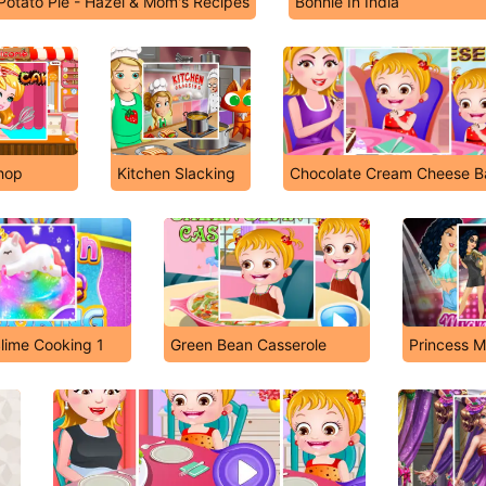
Potato Pie - Hazel & Mom's Recipes
Bonnie In India
hop
Kitchen Slacking
Chocolate Cream Cheese B
lime Cooking 1
Green Bean Casserole
Princess M