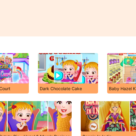
Court
Dark Chocolate Cake
Baby Hazel K