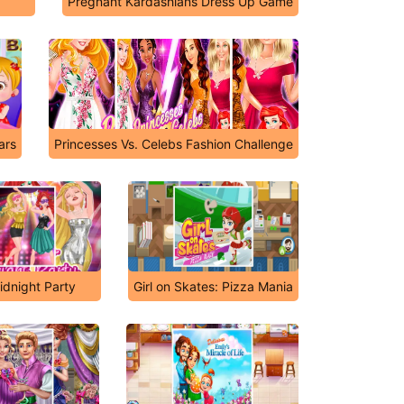
Pregnant Kardashians Dress Up Game
ars
Princesses Vs. Celebs Fashion Challenge
idnight Party
Girl on Skates: Pizza Mania