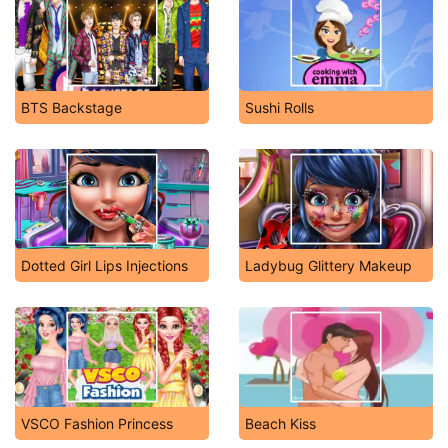
BTS Backstage
Sushi Rolls
Dotted Girl Lips Injections
Ladybug Glittery Makeup
VSCO Fashion Princess
Beach Kiss