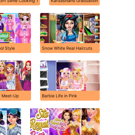
orn Slime Cooking 1
Kardashians Graduation
ol Style
Snow White Real Haircuts
y Meet-Up
Barbie Life in Pink