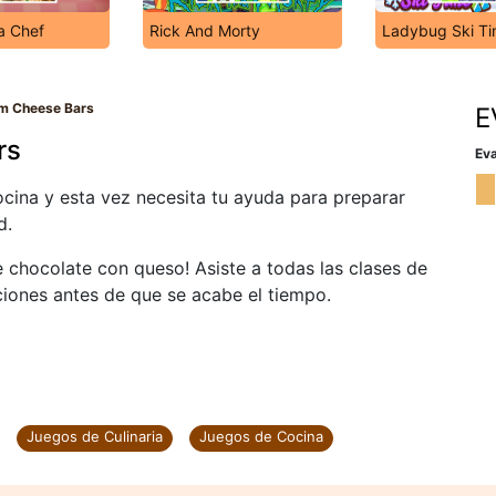
a Chef
Rick And Morty
Ladybug Ski T
m Cheese Bars
E
rs
Eva
ocina y esta vez necesita tu ayuda para preparar
d.
e chocolate con queso! Asiste a todas las clases de
ciones antes de que se acabe el tiempo.
Juegos de Culinaria
Juegos de Cocina