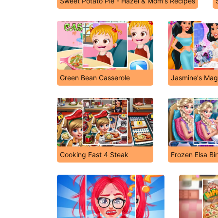
Sweet Potato Pie - Hazel & Mom's Recipes
Green Bean Casserole
Jasmine's Mag
Cooking Fast 4 Steak
Frozen Elsa Bi