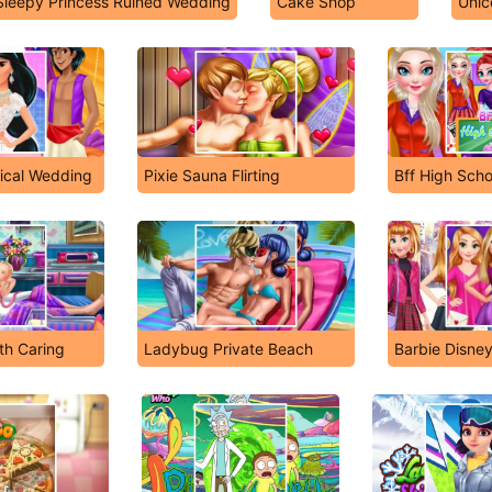
Sleepy Princess Ruined Wedding
Cake Shop
Unic
ical Wedding
Pixie Sauna Flirting
Bff High Scho
rth Caring
Ladybug Private Beach
Barbie Disne