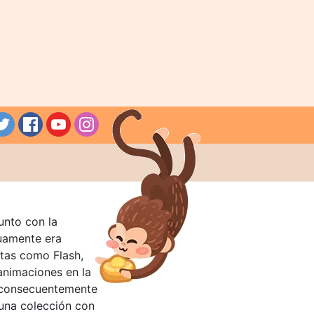
unto con la
guamente era
tas como Flash,
nimaciones en la
 consecuentemente
 una colección con