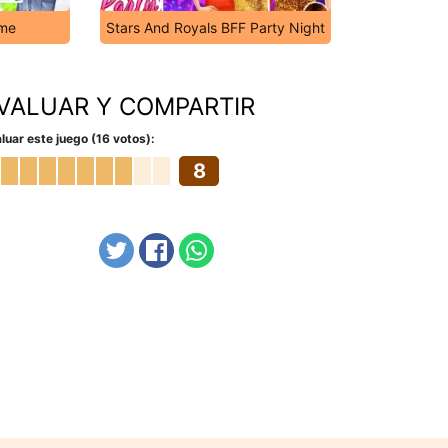
ime
Stars And Royals BFF Party Night
VALUAR Y COMPARTIR
luar este juego (16 votos):
8