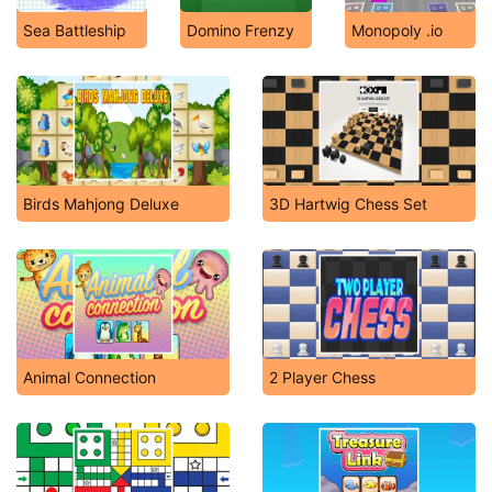
Sea Battleship
Domino Frenzy
Monopoly .io
Birds Mahjong Deluxe
3D Hartwig Chess Set
Animal Connection
2 Player Chess