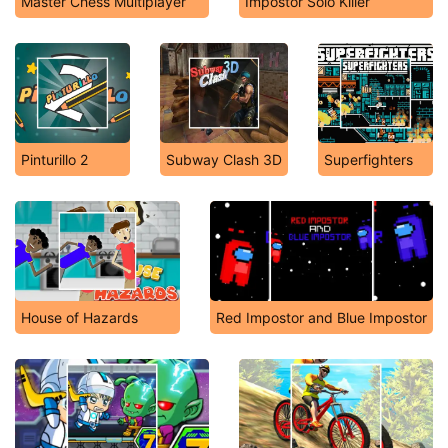
Master Chess Multiplayer
Impostor Solo Killer
Pinturillo 2
Subway Clash 3D
Superfighters
House of Hazards
Red Impostor and Blue Impostor