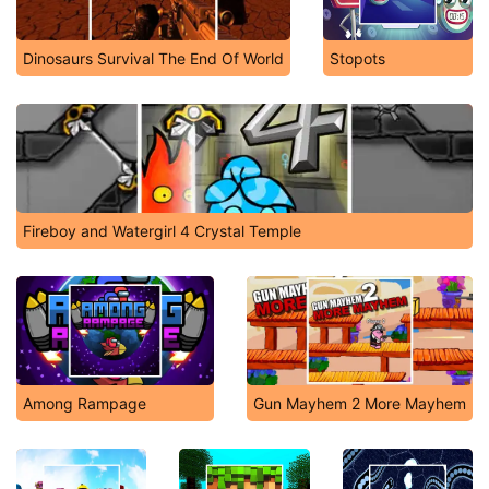
Dinosaurs Survival The End Of World
Stopots
Fireboy and Watergirl 4 Crystal Temple
Among Rampage
Gun Mayhem 2 More Mayhem