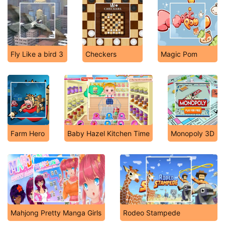
Fly Like a bird 3
Checkers
Magic Pom
Farm Hero
Baby Hazel Kitchen Time
Monopoly 3D
Mahjong Pretty Manga Girls
Rodeo Stampede