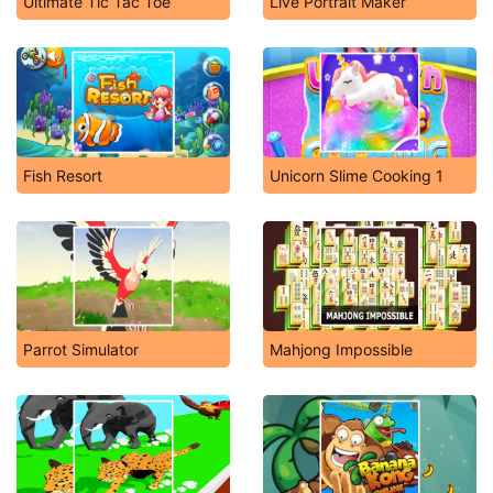
Ultimate Tic Tac Toe
Live Portrait Maker
Fish Resort
Unicorn Slime Cooking 1
Parrot Simulator
Mahjong Impossible