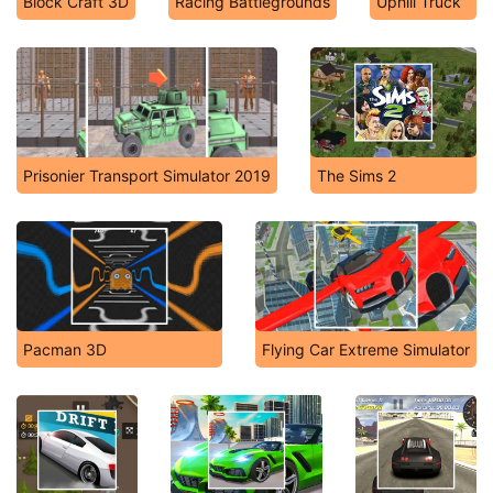
Block Craft 3D
Racing Battlegrounds
Uphill Truck
Prisonier Transport Simulator 2019
The Sims 2
Pacman 3D
Flying Car Extreme Simulator