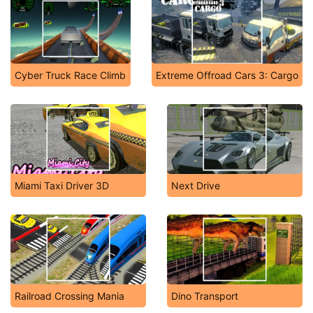
Cyber Truck Race Climb
Extreme Offroad Cars 3: Cargo
Miami Taxi Driver 3D
Next Drive
Railroad Crossing Mania
Dino Transport