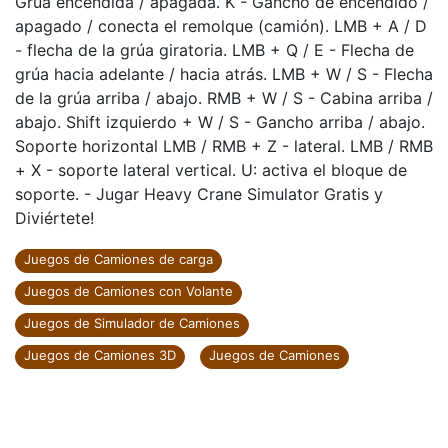
Grúa encendida / apagada. K - Gancho de encendido /
apagado / conecta el remolque (camión). LMB + A / D
- flecha de la grúa giratoria. LMB + Q / E - Flecha de
grúa hacia adelante / hacia atrás. LMB + W / S - Flecha
de la grúa arriba / abajo. RMB + W / S - Cabina arriba /
abajo. Shift izquierdo + W / S - Gancho arriba / abajo.
Soporte horizontal LMB / RMB + Z - lateral. LMB / RMB
+ X - soporte lateral vertical. U: activa el bloque de
soporte. - Jugar Heavy Crane Simulator Gratis y
Diviértete!
Juegos de Camiones de carga
Juegos de Camiones con Volante
Juegos de Simulador de Camiones
Juegos de Camiones 3D
Juegos de Camiones