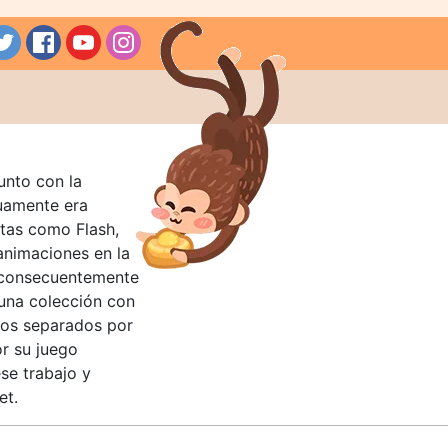
unto con la
guamente era
tas como Flash,
nimaciones en la
 consecuentemente
 una colección con
llos separados por
or su juego
se trabajo y
et.