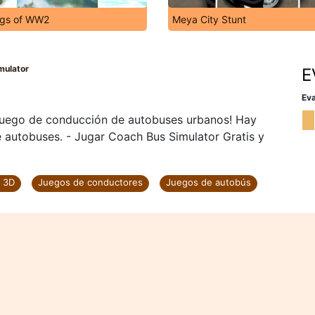
ogs of WW2
Meya City Stunt
mulator
E
Eva
 juego de conducción de autobuses urbanos! Hay
e autobuses. - Jugar Coach Bus Simulator Gratis y
 3D
Juegos de conductores
Juegos de autobús