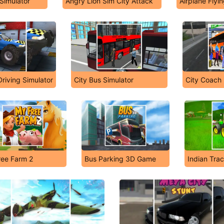
 Simulator
Angry Lion Sim City Attack
Airplane Flyi
riving Simulator
City Bus Simulator
City Coach 
ree Farm 2
Bus Parking 3D Game
Indian Trac