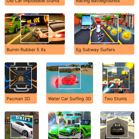
Old Car Impossible Stunts
Racing Battlegrounds
Burnin Rubber 5 Xs
Eg Subway Surfers
Pacman 3D
Water Car Surfing 3D
Two Stunts