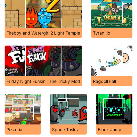
Fireboy and Watergirl 2 Light Temple
Tyran .io
Friday Night Funkin': The Tricky Mod
Ragdoll Fall
Pizzeria
Space Tasks
Black Jump