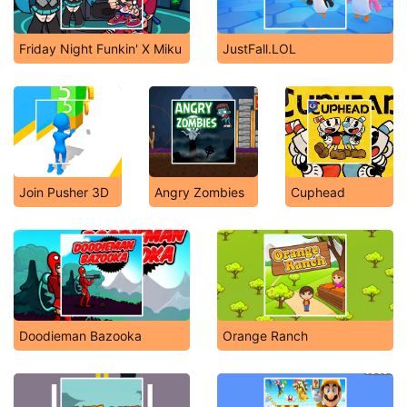
Friday Night Funkin' X Miku
JustFall.LOL
Join Pusher 3D
Angry Zombies
Cuphead
Doodieman Bazooka
Orange Ranch