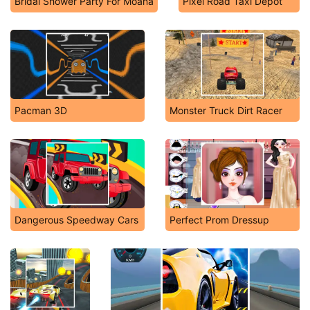
Bridal Shower Party For Moana
Pixel Road Taxi Depot
Pacman 3D
Monster Truck Dirt Racer
Dangerous Speedway Cars
Perfect Prom Dressup