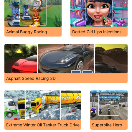
Animal Buggy Racing
Dotted Girl Lips Injections
Asphalt Speed Racing 3D
Extreme Winter Oil Tanker Truck Drive
Superbike Hero