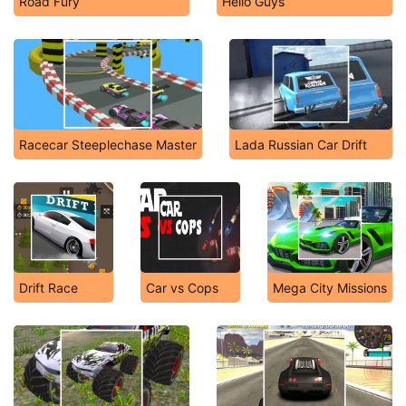
Road Fury
Hello Guys
Racecar Steeplechase Master
Lada Russian Car Drift
Drift Race
Car vs Cops
Mega City Missions