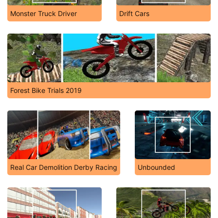
Monster Truck Driver
Drift Cars
Forest Bike Trials 2019
Real Car Demolition Derby Racing
Unbounded