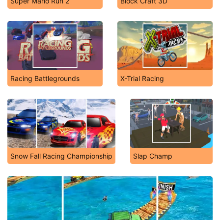
Super Mario Run 2
Block Craft 3D
Racing Battlegrounds
X-Trial Racing
Snow Fall Racing Championship
Slap Champ