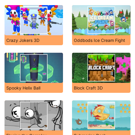
Crazy Jokers 3D
Oddbods Ice Cream Fight
Spooky Helix Ball
Block Craft 3D