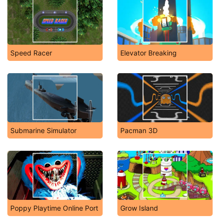
Speed Racer
Elevator Breaking
Submarine Simulator
Pacman 3D
Poppy Playtime Online Port
Grow Island