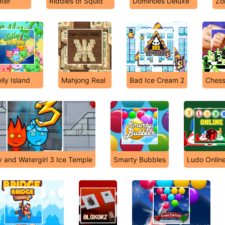
hter
Riddles of Squid
Dominoes Deluxe
Zo
lly Island
Mahjong Real
Bad Ice Cream 2
Chess
y and Watergirl 3 Ice Temple
Smarty Bubbles
Ludo Onlin