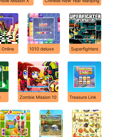
mbie Mission X
Chinese New Year Mahjong
 Online
1010 deluxe
Superfighters
e
Zombie Mission 10
Treasure Link