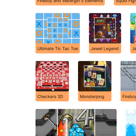
Fireboy and Watergirl 5 Elements
Squid Fig
Ultimate Tic Tac Toe
Jewel Legend
Je
Checkers 3D
Monsterjong
Firebo