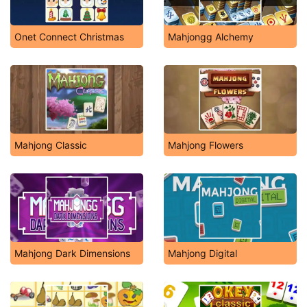
Onet Connect Christmas
Mahjongg Alchemy
Mahjong Classic
Mahjong Flowers
Mahjong Dark Dimensions
Mahjong Digital