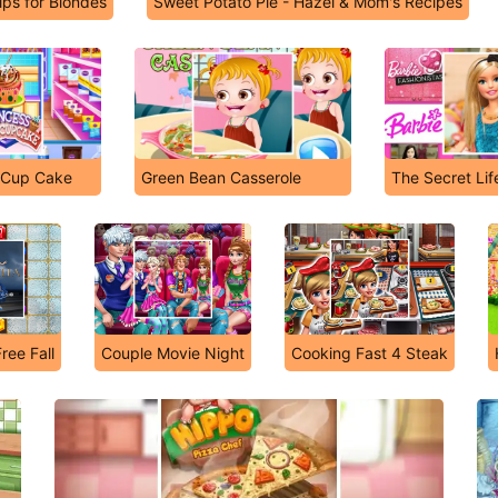
ips for Blondes
Sweet Potato Pie - Hazel & Mom's Recipes
 Cup Cake
Green Bean Casserole
The Secret Lif
ree Fall
Couple Movie Night
Cooking Fast 4 Steak