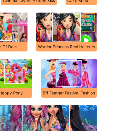
Cinema Lovers Hidden Kiss
Cake Shop
e Of Dolls
Warrior Princess Real Haircuts
Happy Pony
Bff Feather Festival Fashion