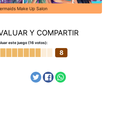
ermaids Make Up Salon
VALUAR Y COMPARTIR
luar este juego (16 votos):
8