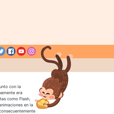
unto con la
guamente era
tas como Flash,
nimaciones en la
 consecuentemente