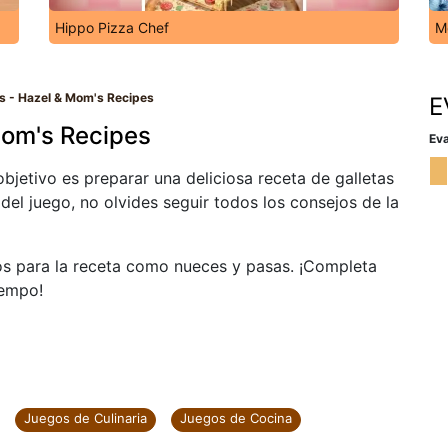
Hippo Pizza Chef
M
s - Hazel & Mom's Recipes
E
Mom's Recipes
Eva
bjetivo es preparar una deliciosa receta de galletas
del juego, no olvides seguir todos los consejos de la
os para la receta como nueces y pasas. ¡Completa
iempo!
Juegos de Culinaria
Juegos de Cocina