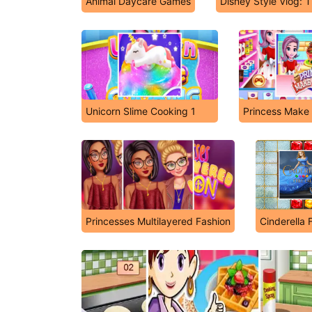
Animal Daycare Games
Disney Style Vlog: T
Unicorn Slime Cooking 1
Princess Make
Princesses Multilayered Fashion
Cinderella F