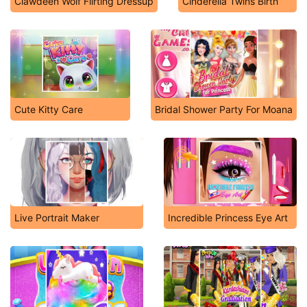
Clawdeen Wolf Flirting Dressup
Cinderella Twins Birth
Cute Kitty Care
Bridal Shower Party For Moana
Live Portrait Maker
Incredible Princess Eye Art