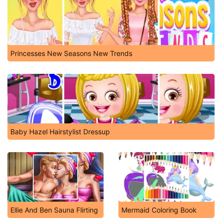
Princesses New Seasons New Trends
Baby Hazel Hairstylist Dressup
Ellie And Ben Sauna Flirting
Mermaid Coloring Book