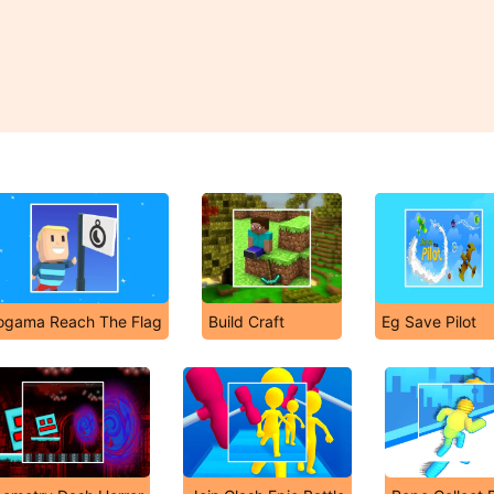
ogama Reach The Flag
Build Craft
Eg Save Pilot