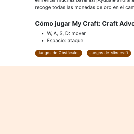
enfrentar muchas batallas! ¡Ayúdale ahora a
recoge todas las monedas de oro en el cam
Cómo jugar My Craft: Craft Adv
W, A, S, D: mover
Espacio: ataque
Juegos de Obstáculos
Juegos de Minecraft