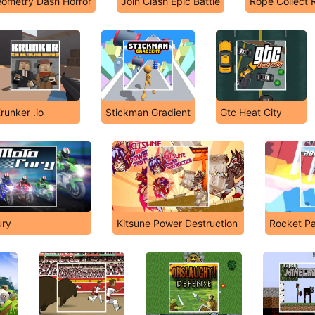
ometry Dash Horror
Join Clash Epic Battle
Rope Collect 
runker .io
Stickman Gradient
Gtc Heat City
ury
Kitsune Power Destruction
Rocket Pa