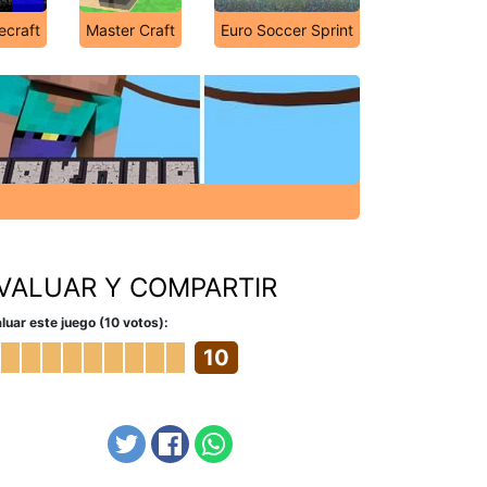
ecraft
Master Craft
Euro Soccer Sprint
VALUAR Y COMPARTIR
luar este juego (10 votos):
10