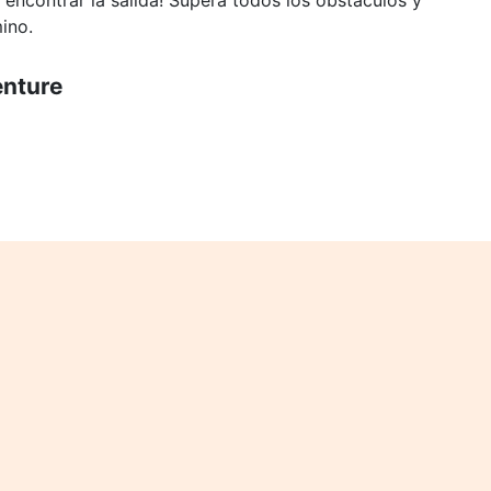
 encontrar la salida! Supera todos los obstáculos y
ino.
enture