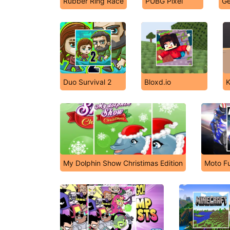
Rubber Ring Race
PUBG Pixel
Ge
Duo Survival 2
Bloxd.io
K
My Dolphin Show Christimas Edition
Moto F