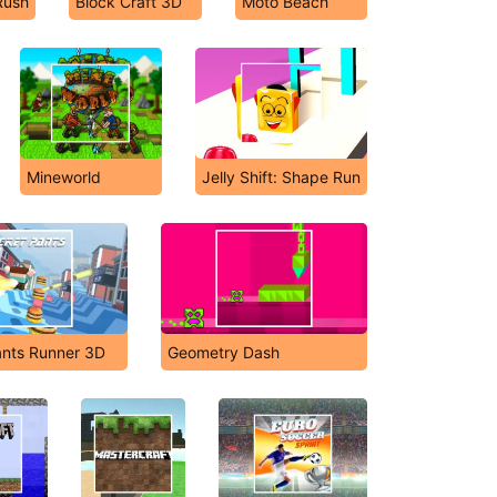
Rush
Block Craft 3D
Moto Beach
Mineworld
Jelly Shift: Shape Run
nts Runner 3D
Geometry Dash