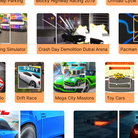
Jeep Parking
Blocky Highway Racing 2019
Offroad Cycle 
ing Simulator
Crash Day Demolition Dubai Arena
Pacman
Go
Drift Race
Mega City Missions
Toy Cars