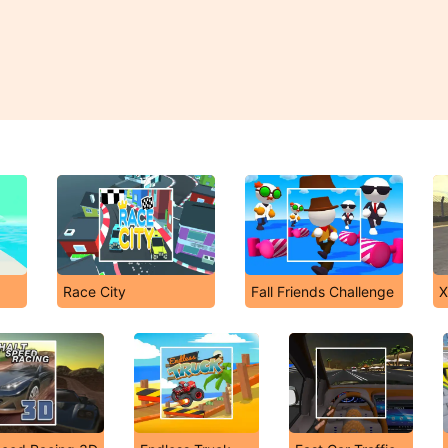
Race City
Fall Friends Challenge
X