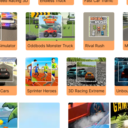
peed Racing 3D
Endless Truck
Fast Car Traffic
imulator
Oddbods Monster Truck
Rival Rush
M
 Cars
Sprinter Heroes
3D Racing Extreme
Unbo