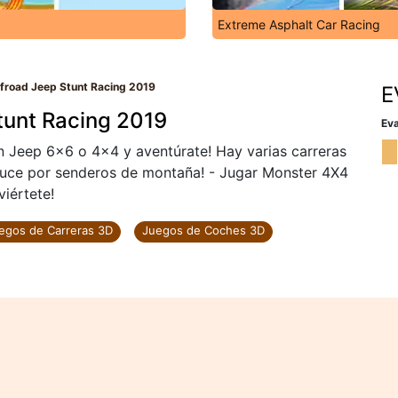
Extreme Asphalt Car Racing
froad Jeep Stunt Racing 2019
E
tunt Racing 2019
Eva
n Jeep 6x6 o 4x4 y aventúrate! Hay varias carreras
uce por senderos de montaña! - Jugar Monster 4X4
iértete!
egos de Carreras 3D
Juegos de Coches 3D