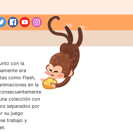
unto con la
guamente era
tas como Flash,
nimaciones en la
 consecuentemente
 una colección con
llos separados por
or su juego
se trabajo y
et.