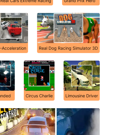
Real Cars Extreme Racing
Grand Prix Hero
-Acceleration
Real Dog Racing Simulator 3D
unded
Circus Charlie
Limousine Driver