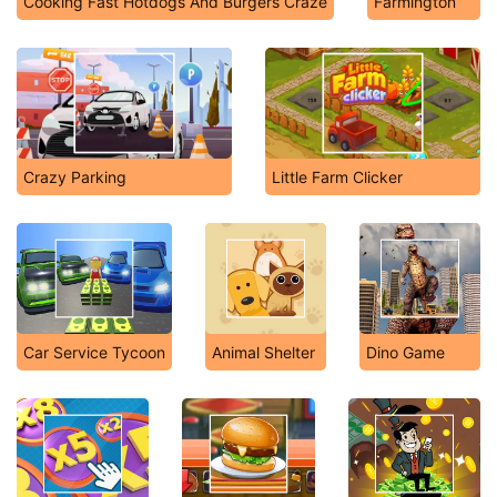
Cooking Fast Hotdogs And Burgers Craze
Farmington
Crazy Parking
Little Farm Clicker
Car Service Tycoon
Animal Shelter
Dino Game