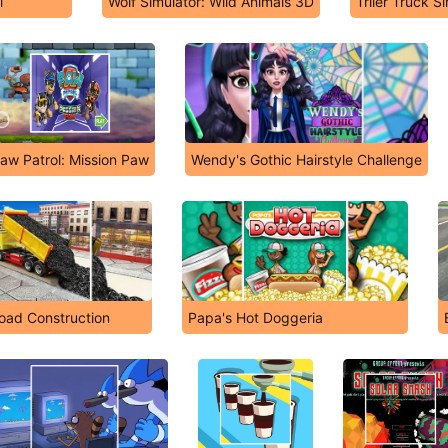
l
Wolf Simulator: Wild Animals 3D
Triler Truck S
aw Patrol: Mission Paw
Wendy's Gothic Hairstyle Challenge
Road Construction
Papa's Hot Doggeria