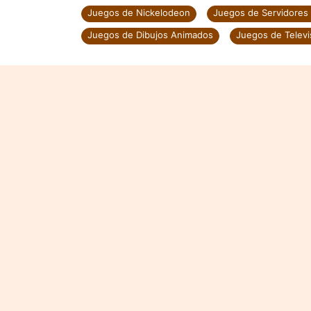
Juegos de Nickelodeon
Juegos de Servidores 
Juegos de Dibujos Animados
Juegos de Televi