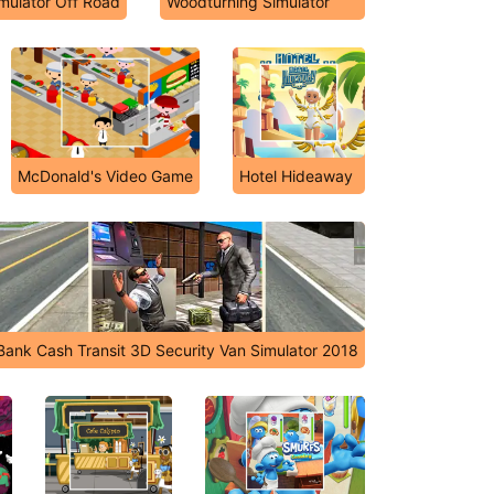
imulator Off Road
Woodturning Simulator
McDonald's Video Game
Hotel Hideaway
Bank Cash Transit 3D Security Van Simulator 2018