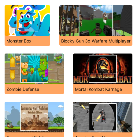
Monster Box
Blocky Gun 3d Warfare Multiplayer
Zombie Defense
Mortal Kombat Karnage