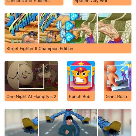
Cannons and Soldiers
Apache City War
Street Fighter II Champion Edition
One Night At Flumpty's 2
Punch Bob
Giant Rush