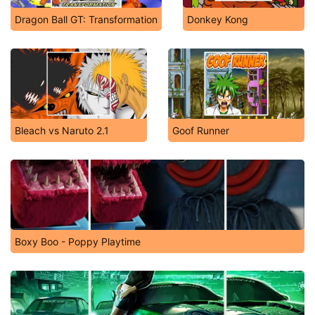
Dragon Ball GT: Transformation
Donkey Kong
Bleach vs Naruto 2.1
Goof Runner
Boxy Boo - Poppy Playtime