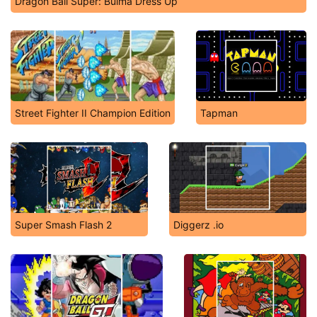
Dragon Ball Super: Bulma Dress Up
Street Fighter II Champion Edition
Tapman
Super Smash Flash 2
Diggerz .io