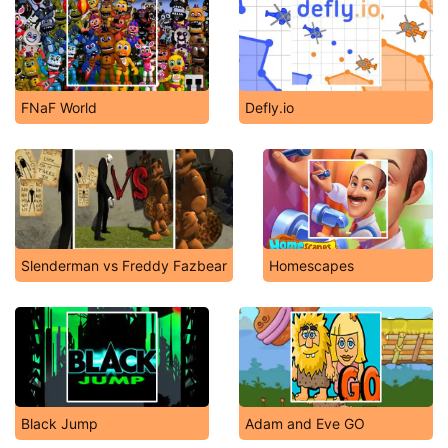
FNaF World
Defly.io
Slenderman vs Freddy Fazbear
Homescapes
Black Jump
Adam and Eve GO