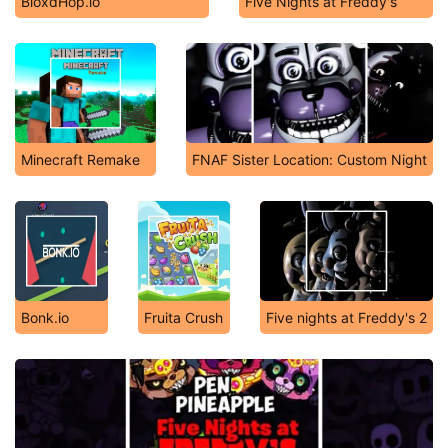
BloxdHop.io
Five Nights at Freddy's
Minecraft Remake
FNAF Sister Location: Custom Night
Bonk.io
Fruita Crush
Five nights at Freddy's 2