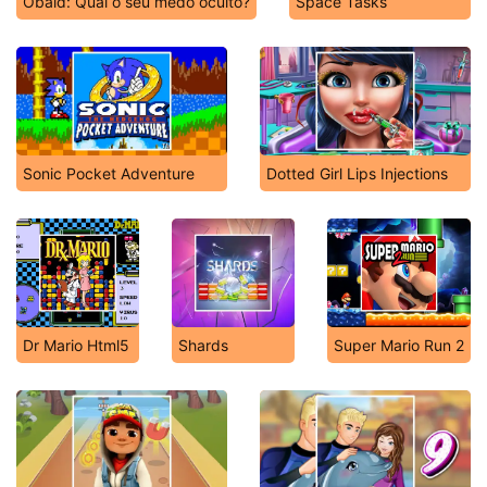
Obaid: Qual o seu medo oculto?
Space Tasks
Sonic Pocket Adventure
Dotted Girl Lips Injections
Dr Mario Html5
Shards
Super Mario Run 2