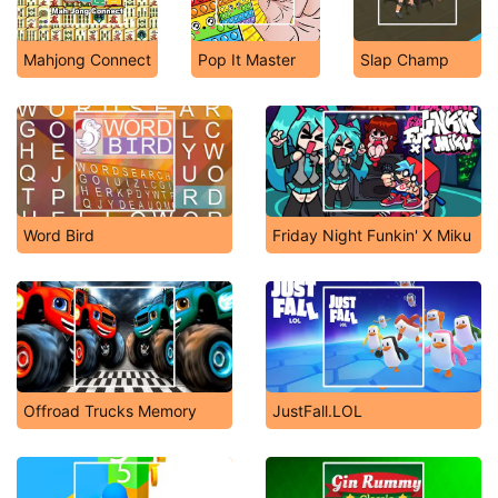
Mahjong Connect
Pop It Master
Slap Champ
Word Bird
Friday Night Funkin' X Miku
Offroad Trucks Memory
JustFall.LOL