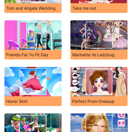
Tom and Angela Wedding
Take me out
Friends Fat To Fit Day
Marinette Vs Ladybug
Hover Skirt
Perfect Prom Dressup