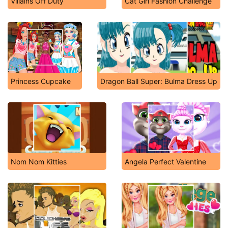
Villains Off Duty
Cat Girl Fashion Challenge
Princess Cupcake
Dragon Ball Super: Bulma Dress Up
Nom Nom Kitties
Angela Perfect Valentine