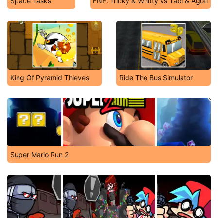
Space Tasks
FNF: Tricky & Whitty vs Tabi & Agoti
King Of Pyramid Thieves
Ride The Bus Simulator
Super Mario Run 2