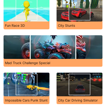
Fun Race 3D
City Stunts
Mad Truck Challenge Special
Impossible Cars Punk Stunt
City Car Driving Simulator