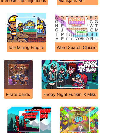
otted Girl Lips Injections
Blackjack Bet
Idle Mining Empire
Word Search Classic
Pirate Cards
Friday Night Funkin' X Miku