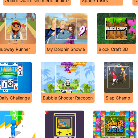
Obaid: Qual o seu medo oculto?
Space Tasks
D
Subway Runner
My Dolphin Show 9
Block Craft 3D
 Daily Challenge
Bubble Shooter Raccoon
Slap Champ