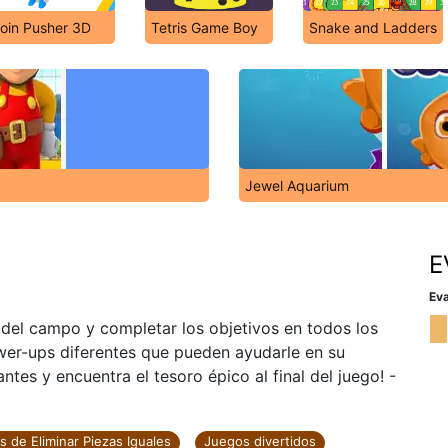
oin Pusher 3D
Tetris Game Boy
Snake and Ladders
Jewel Aquarium
E
Eva
 del campo y completar los objetivos en todos los
wer-ups diferentes que pueden ayudarle en su
ntes y encuentra el tesoro épico al final del juego! -
 de Eliminar Piezas Iguales
Juegos divertidos