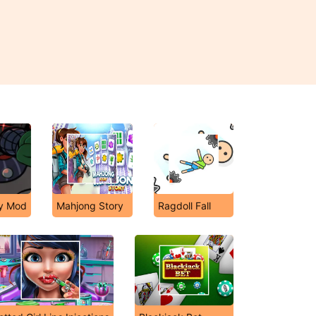
ky Mod
Mahjong Story
Ragdoll Fall