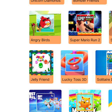
Unicorn Diamonds
Bomber Friends
Angry Birds
Super Mario Run 2
Jelly Friend
Lucky Toss 3D
Solitaire