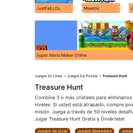
JustFall.LOL
Mewtrix
J
Super Mario Maker Online
Juegos En Línea
Juegos De Puzzle
Treasure Hunt
Treasure Hunt
Combina 3 o más cristales para eliminarlos
niveles. Si usted está atrapado, compre po
misión. Juega a través de 50 niveles desafia
Jugar Treasure Hunt Gratis y Diviértete!
Juegos de joyas
Juegos Bejeweled
Juegos