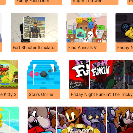
Funny Food Duel
Super Thrower
P
s
Fort Shooter Simulator
Find Animals V
Friday 
e Kitty 2
Stairs Online
Friday Night Funkin': The Trick