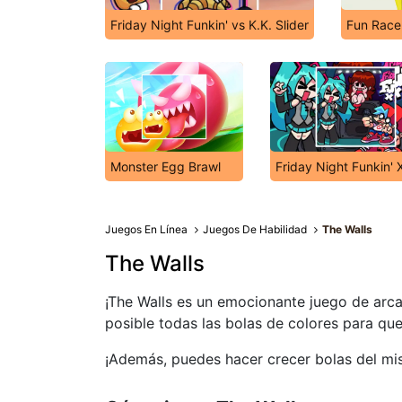
Friday Night Funkin' vs K.K. Slider
Fun Race
Monster Egg Brawl
Friday Night Funkin' 
Juegos En Línea
Juegos De Habilidad
The Walls
The Walls
¡The Walls es un emocionante juego de arcad
posible todas las bolas de colores para que
¡Además, puedes hacer crecer bolas del mi