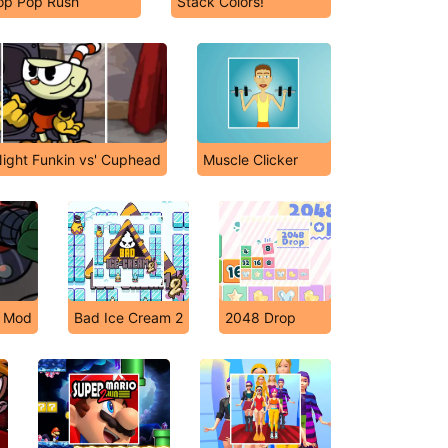
op Pop Rush
Stack Colors!
Night Funkin vs' Cuphead
Muscle Clicker
y Mod
Bad Ice Cream 2
2048 Drop