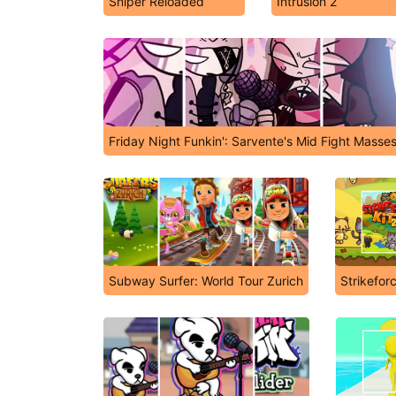
Sniper Reloaded
Intrusion 2
Friday Night Funkin': Sarvente's Mid Fight Masse
Subway Surfer: World Tour Zurich
Strikeforc