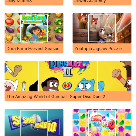
Jelly Match3
Jewel Academy
Dora Farm Harvest Season
Zootopia Jigsaw Puzzle
The Amazing World of Gumball: Super Disc Duel 2