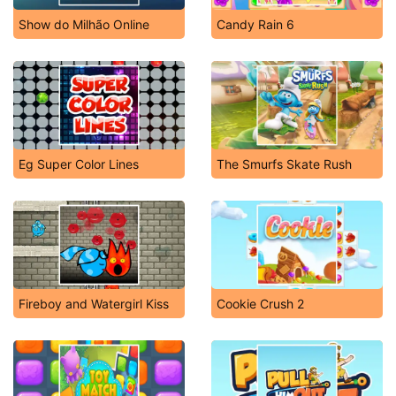
Show do Milhão Online
Candy Rain 6
Eg Super Color Lines
The Smurfs Skate Rush
Fireboy and Watergirl Kiss
Cookie Crush 2