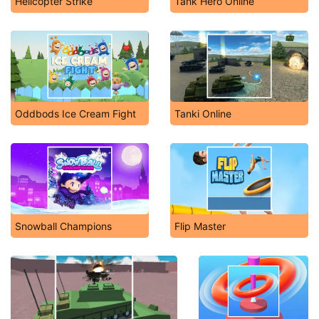
Helicopter Strike
Tank Hero Online
Oddbods Ice Cream Fight
Tanki Online
Snowball Champions
Flip Master