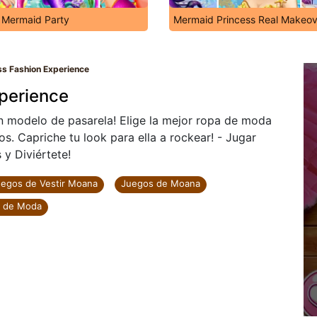
s Mermaid Party
Mermaid Princess Real Makeov
ss Fashion Experience
perience
n modelo de pasarela! Elige la mejor ropa de moda
s. Capriche tu look para ella a rockear! - Jugar
y Diviértete!
egos de Vestir Moana
Juegos de Moana
 de Moda