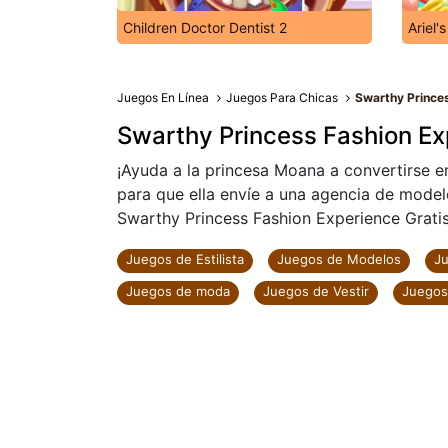
Children Doctor Dentist 2
Ariel'
Juegos En Línea
Juegos Para Chicas
Swarthy Prince
Swarthy Princess Fashion Ex
¡Ayuda a la princesa Moana a convertirse e
para que ella envíe a una agencia de modelo
Swarthy Princess Fashion Experience Gratis 
Juegos de Estilista
Juegos de Modelos
Ju
Juegos de moda
Juegos de Vestir
Juegos