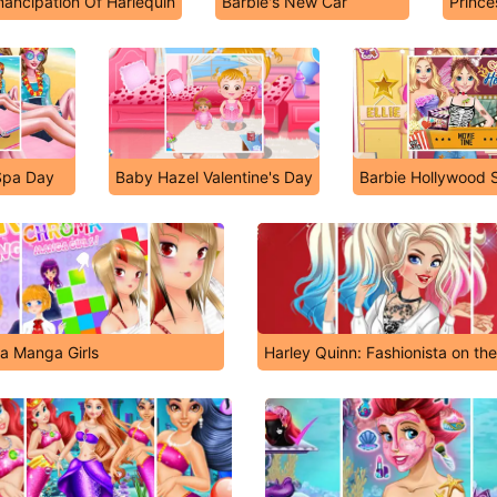
ancipation Of Harlequin
Barbie's New Car
Prince
Spa Day
Baby Hazel Valentine's Day
Barbie Hollywood 
a Manga Girls
Harley Quinn: Fashionista on th