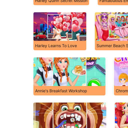
Harley Quinn Secret Mission
Fantabulous Em
Harley Learns To Love
Summer Beach 
Annie's Breakfast Workshop
Chrom