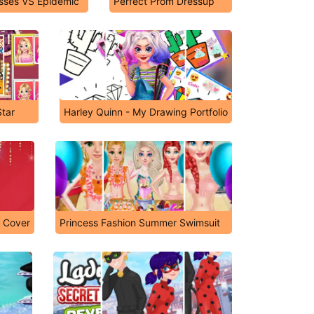
sses VS Epidemic
Perfect Prom Dressup
Star
Harley Quinn - My Drawing Portfolio
e Cover
Princess Fashion Summer Swimsuit