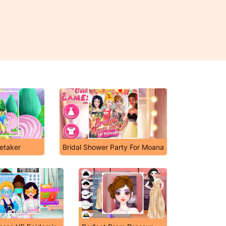
retaker
Bridal Shower Party For Moana