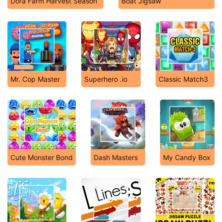
Dora Farm Harvest Season
Boat Jigsaw
Mr. Cop Master
Superhero .io
Classic Match3
Cute Monster Bond
Dash Masters
My Candy Box