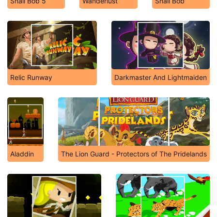
Snail Bob 5
Wanderlust
Snail Bob
Relic Runway
Darkmaster And Lightmaiden
Aladdin
The Lion Guard - Protectors of The Pridelands