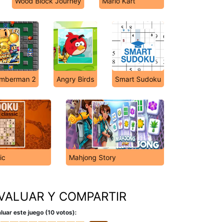
Wood Block Journey
Mario Kart
omberman 2
Angry Birds
Smart Sudoku
ic
Mahjong Story
VALUAR Y COMPARTIR
luar este juego (10 votos):