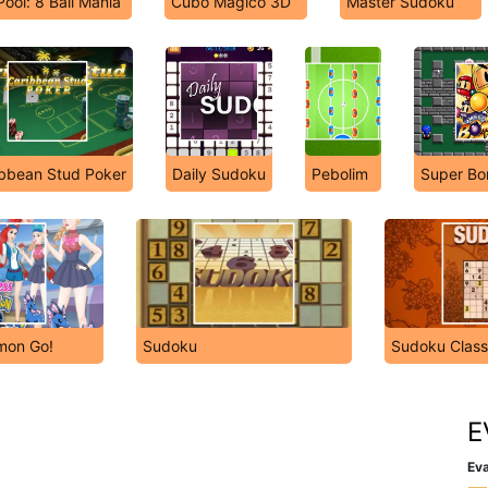
Pool: 8 Ball Mania
Cubo Mágico 3D
Master Sudoku
bbean Stud Poker
Daily Sudoku
Pebolim
Super B
mon Go!
Sudoku
Sudoku Class
E
Eva