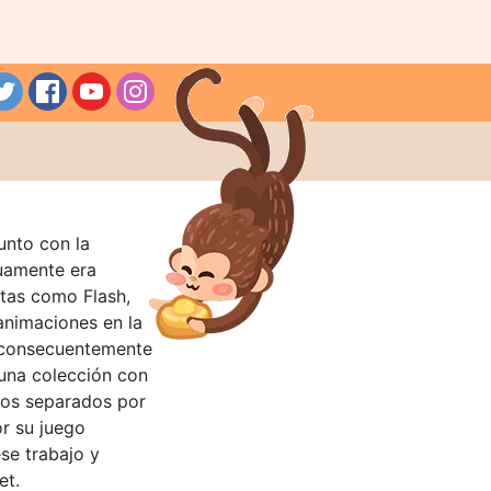
unto con la
guamente era
tas como Flash,
nimaciones en la
 consecuentemente
 una colección con
llos separados por
or su juego
se trabajo y
et.