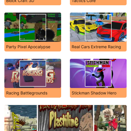
Block Craft 3D
Tactics Core
Party Pixel Apocalypse
Real Cars Extreme Racing
Racing Battlegrounds
Stickman Shadow Hero