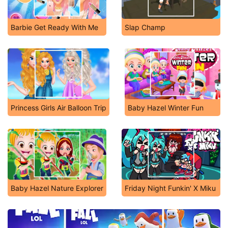
Barbie Get Ready With Me
Slap Champ
Princess Girls Air Balloon Trip
Baby Hazel Winter Fun
Baby Hazel Nature Explorer
Friday Night Funkin' X Miku