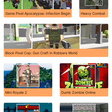
Game Pixel Apocalypse: Infection Begin
Heavy Combat
Block Pixel Cop: Gun Craft In Robbers World
Mini Royale 2
Dumb Zombie Online