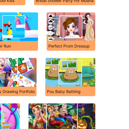
ool Kiss
Bridal Shower Party For Moana
r Run
Perfect Prom Dressup
y Drawing Portfolio
Pou Baby Bathing