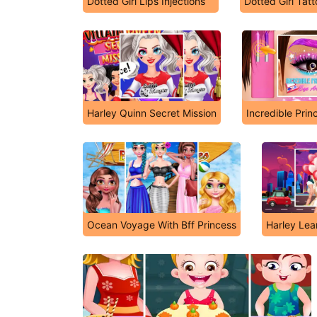
Dotted Girl Lips Injections
Dotted Girl Tat
Harley Quinn Secret Mission
Incredible Prin
Ocean Voyage With Bff Princess
Harley Lea