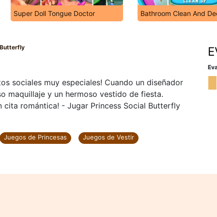
Super Doll Tongue Doctor
Bathroom Clean And De
Butterfly
E
Eva
tos sociales muy especiales! Cuando un diseñador
maquillaje y un hermoso vestido de fiesta.
 cita romántica! - Jugar Princess Social Butterfly
Juegos de Princesas
Juegos de Vestir