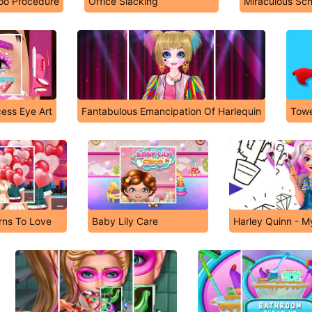
too Procedure
Office Slacking
Miraculous Sch
cess Eye Art
Fantabulous Emancipation Of Harlequin
Towe
rns To Love
Baby Lily Care
Harley Quinn - M