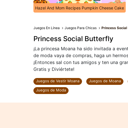
Hazel And Mom Recipes Pumpkin Cheese Cake
Juegos En Línea
Juegos Para Chicas
Princess Social 
Princess Social Butterfly
¡La princesa Moana ha sido invitada a even
de moda vaya de compras, haga un hermoso 
¡Entonces sal con tus amigos y ten una gran
Gratis y Diviértete!
Juegos de Vestir Moana
Juegos de Moana
Juegos de Moda