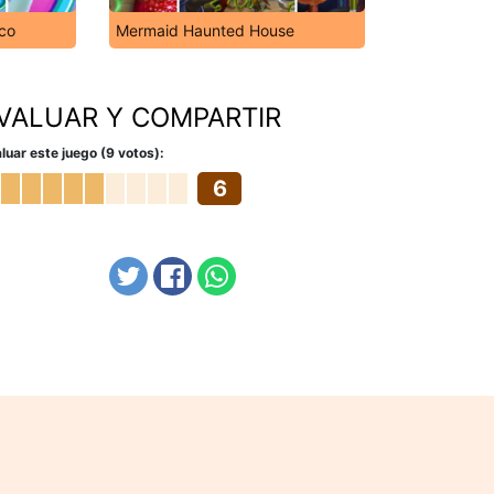
co
Mermaid Haunted House
VALUAR Y COMPARTIR
luar este juego (9 votos):
6