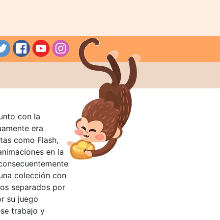
unto con la
guamente era
tas como Flash,
nimaciones en la
 consecuentemente
 una colección con
llos separados por
or su juego
se trabajo y