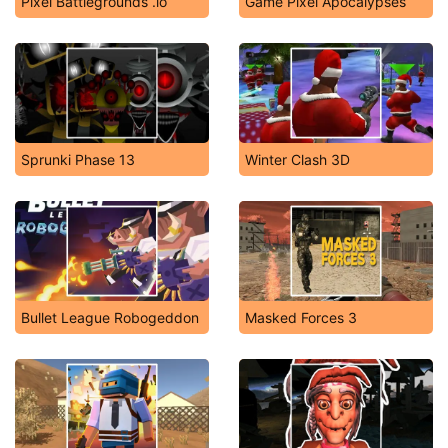
Pixel Battlegrounds .io
Game Pixel Apocalypses
Sprunki Phase 13
Winter Clash 3D
Bullet League Robogeddon
Masked Forces 3