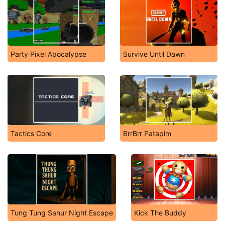
Party Pixel Apocalypse
Survive Until Dawn
Tactics Core
BrrBrr Patapim
Tung Tung Sahur Night Escape
Kick The Buddy