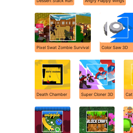
Dessert Stack Run
Angry Flappy Wings
Pixel Swat Zombie Survival
Color Saw 3D
Death Chamber
Super Cloner 3D
Cat