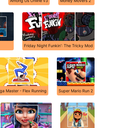
Among Us Online v3
Money Movers 2
3
Friday Night Funkin': The Tricky Mod
ga Master - Flex Running
Super Mario Run 2