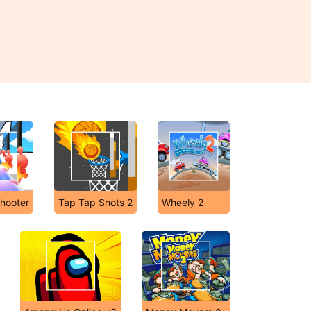
hooter
Tap Tap Shots 2
Wheely 2