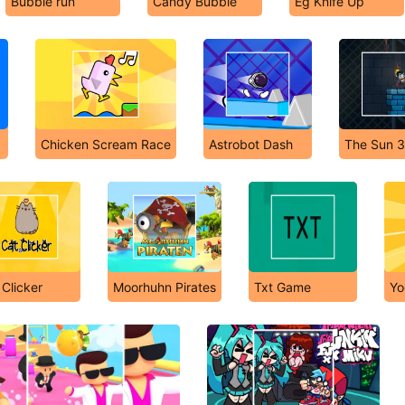
Bubble run
Candy Bubble
Eg Knife Up
Chicken Scream Race
Astrobot Dash
The Sun 
 Clicker
Moorhuhn Pirates
Txt Game
Yo