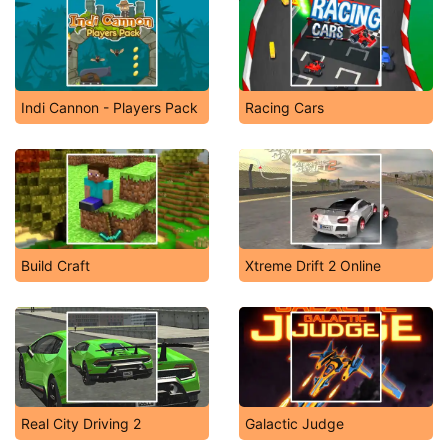
Indi Cannon - Players Pack
Racing Cars
Build Craft
Xtreme Drift 2 Online
Real City Driving 2
Galactic Judge